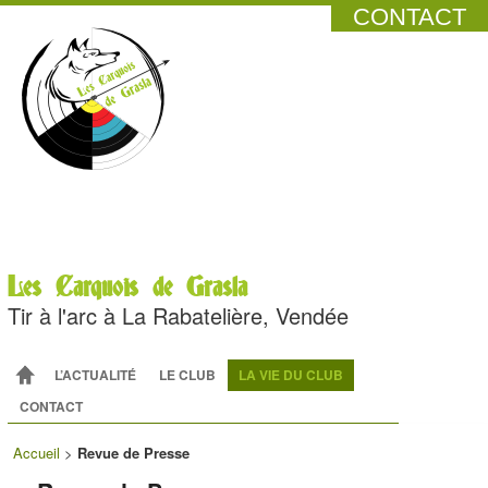
CONTACT
Les Carquois de Grasla
Tir à l'arc à La Rabatelière, Vendée
Menu principal
ALLER AU CONTENU PRINCIPAL
ALLER AU CONTENU SECONDAIRE
L’ACTUALITÉ
LE CLUB
LA VIE DU CLUB
CONTACT
Accueil
>
Revue de Presse