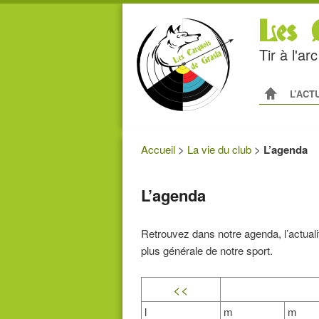
Les C
Tir à l'a
Menu princip
ALLER AU
ALLER A
L’ACT
Accueil
>
La vie du club
>
L’agenda
L’agenda
Retrouvez dans notre agenda, l’actualit
plus générale de notre sport.
<<
l
m
m