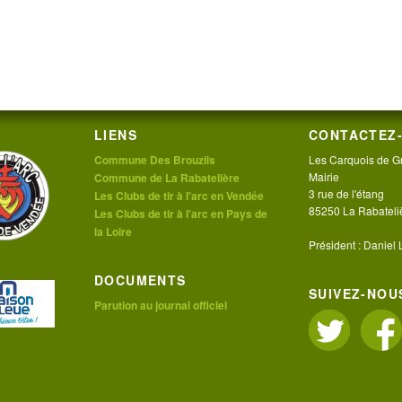
LIENS
CONTACTEZ-
Commune Des Brouzils
Les Carquois de G
Mairie
Commune de La Rabatelière
3 rue de l'étang
Les Clubs de tir à l'arc en Vendée
85250 La Rabateli
Les Clubs de tir à l'arc en Pays de
la Loire
Président : Daniel
DOCUMENTS
SUIVEZ-NOUS
Parution au journal officiel