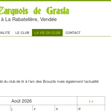
arquois de Grasla
rc à La Rabatelière, Vendée
al
 CONTENU PRINCIPAL
U CONTENU SECONDAIRE
UALITÉ
LE CLUB
LA VIE DU CLUB
CONTACT
é du club de tir à l’arc des Brouzils mais également l’actualité
Août 2026
>>
j
v
s
d