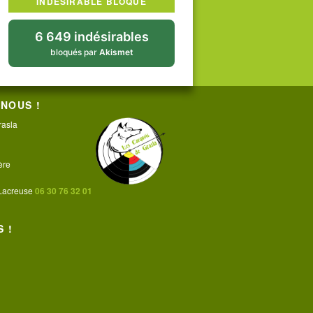
INDÉSIRABLE BLOQUÉ
6 649 indésirables
bloqués par
Akismet
NOUS !
rasla
ère
 Lacreuse
06 30 76 32 01
 !