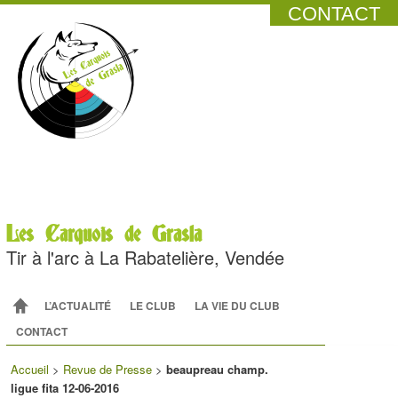
CONTACT
Les Carquois de Grasla
Tir à l'arc à La Rabatelière, Vendée
Menu principal
ALLER AU CONTENU PRINCIPAL
ALLER AU CONTENU SECONDAIRE
L’ACTUALITÉ
LE CLUB
LA VIE DU CLUB
CONTACT
Accueil
>
Revue de Presse
>
beaupreau champ.
ligue fita 12-06-2016