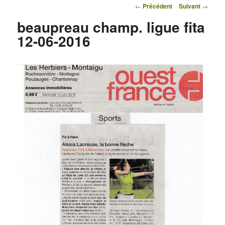
Navigation des articles
←
Précédent
Suivant
→
beaupreau champ. ligue fita
12-06-2016