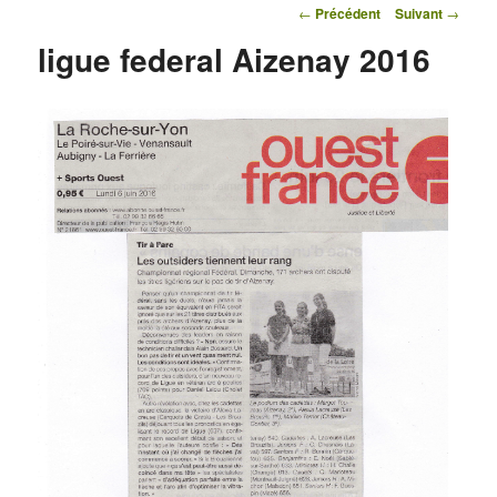
Navigation des articles
←
Précédent
Suivant
→
ligue federal Aizenay 2016