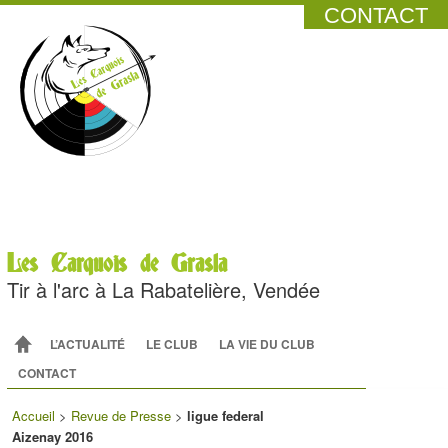
CONTACT
Les Carquois de Grasla
Tir à l'arc à La Rabatelière, Vendée
Menu principal
ALLER AU CONTENU PRINCIPAL
ALLER AU CONTENU SECONDAIRE
L’ACTUALITÉ
LE CLUB
LA VIE DU CLUB
CONTACT
Accueil
>
Revue de Presse
>
ligue federal
Aizenay 2016