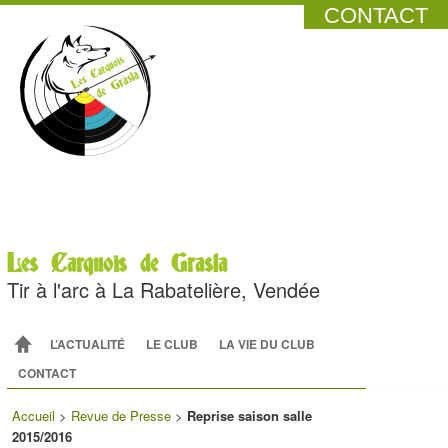
CONTACT
Les Carquois de Grasla
Tir à l'arc à La Rabatelière, Vendée
Menu principal
ALLER AU CONTENU PRINCIPAL
ALLER AU CONTENU SECONDAIRE
L’ACTUALITÉ
LE CLUB
LA VIE DU CLUB
CONTACT
Accueil
>
Revue de Presse
>
Reprise saison salle
2015/2016