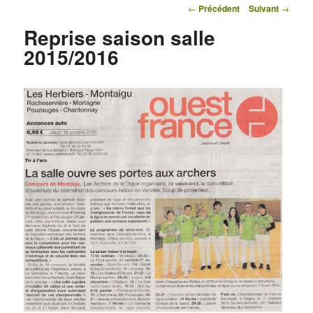
Navigation des articles
←
Précédent
Suivant
→
Reprise saison salle
2015/2016