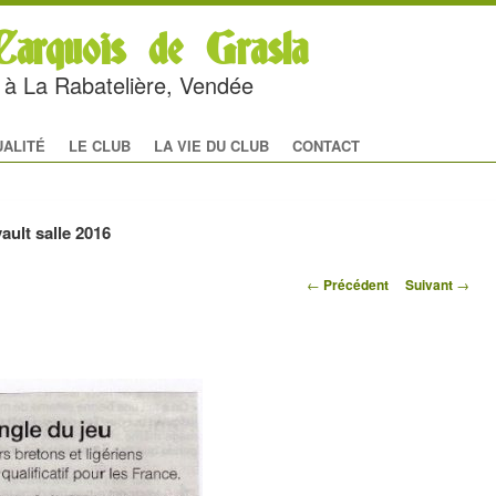
arquois de Grasla
rc à La Rabatelière, Vendée
al
 CONTENU PRINCIPAL
U CONTENU SECONDAIRE
UALITÉ
LE CLUB
LA VIE DU CLUB
CONTACT
ault salle 2016
Navigation des
←
Précédent
Suivant
→
articles