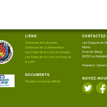
LIENS
CONTACTEZ-
Commune Des Brouzils
Les Carquois de G
Mairie
Commune de La Rabatelière
3 rue de l'étang
Les Clubs de tir à l'arc en Vendée
85250 La Rabateli
Les Clubs de tir à l'arc en Pays de
la Loire
Président : Daniel
DOCUMENTS
SUIVEZ-NOUS
Parution au journal officiel