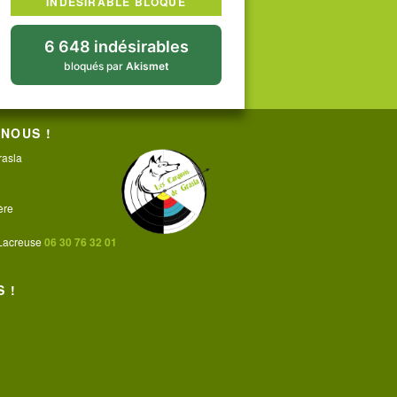
INDÉSIRABLE BLOQUÉ
6 648 indésirables
bloqués par
Akismet
NOUS !
rasla
ère
 Lacreuse
06 30 76 32 01
 !