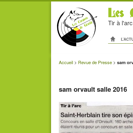
Les C
Tir à l'a
Menu princip
ALLER AU
ALLER A
L’ACT
Accueil
>
Revue de Presse
>
sam orv
sam orvault salle 2016