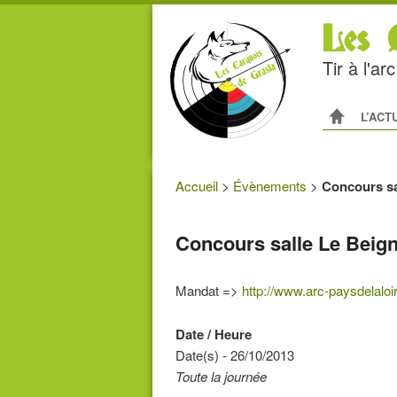
Les C
Tir à l'a
Menu princip
ALLER AU
ALLER A
L’ACT
Accueil
>
Évènements
>
Concours sa
Concours salle Le Beig
Mandat =>
http://www.arc-paysdelalo
Date / Heure
Date(s) - 26/10/2013
Toute la journée