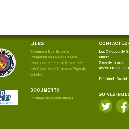
LIENS
CONTACTEZ-
Commune Des Brouzils
Les Carquois de G
Mairie
Commune de La Rabatelière
3 rue de l'étang
Les Clubs de tir à l'arc en Vendée
85250 La Rabateli
Les Clubs de tir à l'arc en Pays de
la Loire
Président : Daniel
DOCUMENTS
SUIVEZ-NOUS
Parution au journal officiel