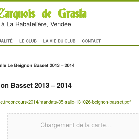
arquois de Grasla
rc à La Rabatelière, Vendée
al
 CONTENU PRINCIPAL
U CONTENU SECONDAIRE
UALITÉ
LE CLUB
LA VIE DU CLUB
CONTACT
lle Le Beignon Basset 2013 – 2014
non Basset 2013 – 2014
ire.fr/concours/2014/mandats/85-salle-131026-beignon-basset.pdf
Chargement de la carte…