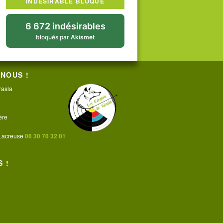
INDÉSIRABLE BLOQUÉ
6 672 indésirables
bloqués par
Akismet
NOUS !
rasla
ère
 Lacreuse
06 30 76 32 01
 !