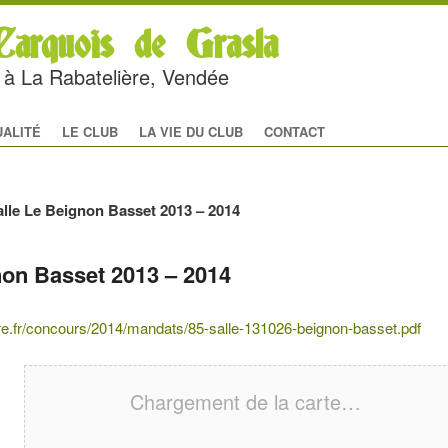
arquois de Grasla
rc à La Rabatelière, Vendée
al
 CONTENU PRINCIPAL
U CONTENU SECONDAIRE
UALITÉ
LE CLUB
LA VIE DU CLUB
CONTACT
lle Le Beignon Basset 2013 – 2014
non Basset 2013 – 2014
ire.fr/concours/2014/mandats/85-salle-131026-beignon-basset.pdf
Chargement de la carte…