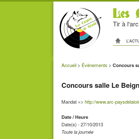
Les C
Tir à l'a
Menu princip
ALLER AU
ALLER A
L’ACT
Accueil
>
Évènements
>
Concours sa
Concours salle Le Beig
Mandat =>
http://www.arc-paysdelalo
Date / Heure
Date(s) - 27/10/2013
Toute la journée