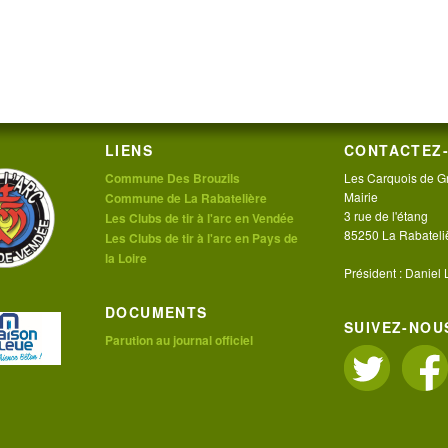
LIENS
CONTACTEZ-
Commune Des Brouzils
Les Carquois de G
Mairie
Commune de La Rabatelière
3 rue de l'étang
Les Clubs de tir à l'arc en Vendée
85250 La Rabateli
Les Clubs de tir à l'arc en Pays de
la Loire
Président : Daniel
DOCUMENTS
SUIVEZ-NOUS
Parution au journal officiel