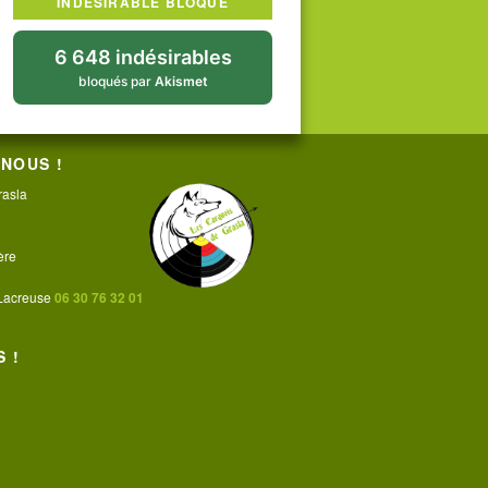
INDÉSIRABLE BLOQUÉ
6 648 indésirables
bloqués par
Akismet
NOUS !
rasla
ère
 Lacreuse
06 30 76 32 01
 !