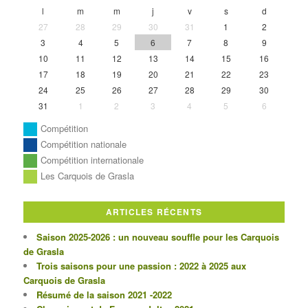
l
m
m
j
v
s
d
27
28
29
30
31
1
2
3
4
5
6
7
8
9
10
11
12
13
14
15
16
17
18
19
20
21
22
23
24
25
26
27
28
29
30
31
1
2
3
4
5
6
Compétition
Compétition nationale
Compétition internationale
Les Carquois de Grasla
ARTICLES RÉCENTS
Saison 2025-2026 : un nouveau souffle pour les Carquois
de Grasla
Trois saisons pour une passion : 2022 à 2025 aux
Carquois de Grasla
Résumé de la saison 2021 -2022