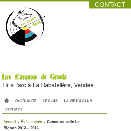
CONTACT
Les Carquois de Grasla
Tir à l'arc à La Rabatelière, Vendée
Menu principal
ALLER AU CONTENU PRINCIPAL
ALLER AU CONTENU SECONDAIRE
L’ACTUALITÉ
LE CLUB
LA VIE DU CLUB
CONTACT
Accueil
>
Évènements
>
Concours salle Le
Bignon 2013 – 2014