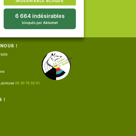
INDÉSIRABLE BLOQUÉ
6 664 indésirables
bloqués par
Akismet
NOUS !
rasla
ère
 Lacreuse
06 30 76 32 01
 !