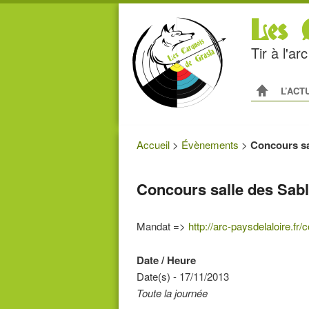
Les C
Tir à l'a
Menu princip
ALLER AU
ALLER A
L’ACT
Accueil
>
Évènements
>
Concours sa
Concours salle des Sab
Mandat =>
http://arc-paysdelaloire.f
Date / Heure
Date(s) - 17/11/2013
Toute la journée