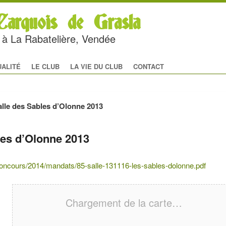
arquois de Grasla
rc à La Rabatelière, Vendée
al
 CONTENU PRINCIPAL
U CONTENU SECONDAIRE
UALITÉ
LE CLUB
LA VIE DU CLUB
CONTACT
lle des Sables d’Olonne 2013
les d’Olonne 2013
r/concours/2014/mandats/85-salle-131116-les-sables-dolonne.pdf
Chargement de la carte…