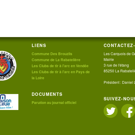
LIENS
CONTACTEZ-
Commune Des Brouzils
Les Carquois de G
Mairie
Commune de La Rabatelière
3 rue de l'étang
Les Clubs de tir à l'arc en Vendée
85250 La Rabateli
Les Clubs de tir à l'arc en Pays de
la Loire
Président : Daniel
DOCUMENTS
SUIVEZ-NOUS
Parution au journal officiel