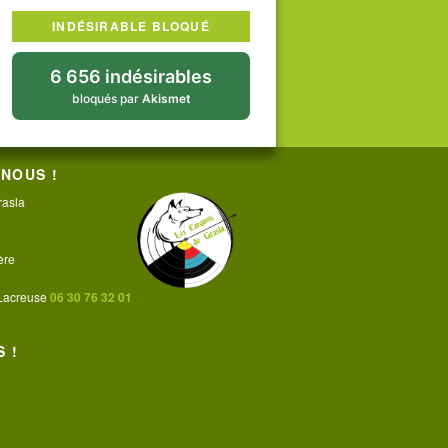
INDÉSIRABLE BLOQUÉ
6 656 indésirables
bloqués par
Akismet
NOUS !
rasla
ère
 Lacreuse
06 30 76 32 01
 !