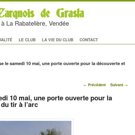
arquois de Grasla
rc à La Rabatelière, Vendée
al
 CONTENU PRINCIPAL
U CONTENU SECONDAIRE
UALITÉ
LE CLUB
LA VIE DU CLUB
CONTACT
se le samedi 10 mai, une porte ouverte pour la découverte et
Navigation des
←
Précédent
Suivant
→
articles
di 10 mai, une porte ouverte pour la
du tir à l’arc