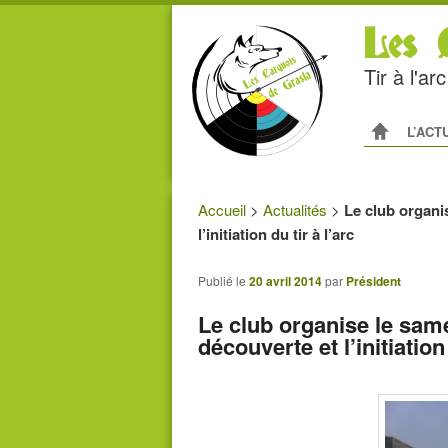
Les C
Tir à l'a
Menu princip
ALLER AU
ALLER A
L’ACT
Accueil
>
Actualités
>
Le club organi
l’initiation du tir à l’arc
Publié le
20 avril 2014
par
Président
Le club organise le same
découverte et l’initiation 