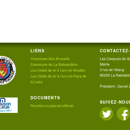
LIENS
CONTACTEZ-
Commune Des Brouzils
Les Carquois de G
Mairie
Commune de La Rabatelière
3 rue de l'étang
Les Clubs de tir à l'arc en Vendée
85250 La Rabateli
Les Clubs de tir à l'arc en Pays de
la Loire
Président : Daniel
DOCUMENTS
SUIVEZ-NOUS
Parution au journal officiel