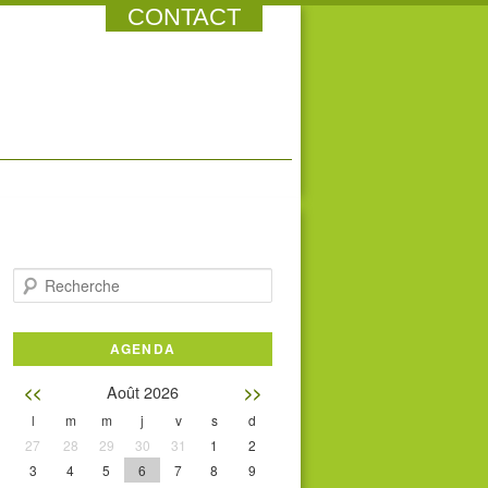
CONTACT
Recherche
AGENDA
Août 2026
<<
>>
l
m
m
j
v
s
d
27
28
29
30
31
1
2
3
4
5
6
7
8
9