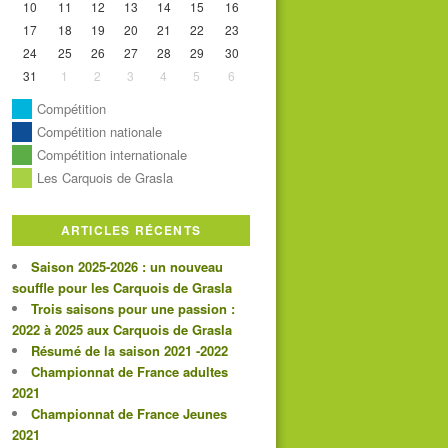
10
11
12
13
14
15
16
17
18
19
20
21
22
23
24
25
26
27
28
29
30
31
1
2
3
4
5
6
Compétition
Compétition nationale
Compétition internationale
Les Carquois de Grasla
ARTICLES RÉCENTS
Saison 2025-2026 : un nouveau
souffle pour les Carquois de Grasla
Trois saisons pour une passion :
2022 à 2025 aux Carquois de Grasla
Résumé de la saison 2021 -2022
Championnat de France adultes
2021
Championnat de France Jeunes
2021