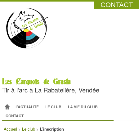
CONTACT
Les Carquois de Grasla
Tir à l'arc à La Rabatelière, Vendée
Menu principal
ALLER AU CONTENU PRINCIPAL
ALLER AU CONTENU SECONDAIRE
L’ACTUALITÉ
LE CLUB
LA VIE DU CLUB
CONTACT
Accueil
>
Le club
>
L’inscription