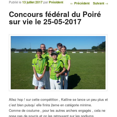
Publié le
13 juillet 2017
par
Président
Navigation des articles
←
Précédent
Suivant
→
Concours fédéral du Poiré
sur vie le 25-05-2017
Allez hop ! sur cette compétition , Katline se lance un peu plus et
c’est bien puisqu’ elle finira 2eme en catégorie minime.
Comme de coutume , pour les autres archers engagés , cela ne
pose pas de soucis et on les retrouvent sur les podiums.