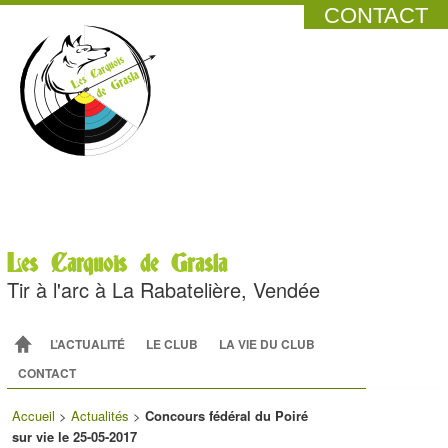
CONTACT
Les Carquois de Grasla
Tir à l'arc à La Rabatelière, Vendée
Menu principal
ALLER AU CONTENU PRINCIPAL
ALLER AU CONTENU SECONDAIRE
L’ACTUALITÉ
LE CLUB
LA VIE DU CLUB
CONTACT
Accueil
>
Actualités
>
Concours fédéral du Poiré
sur vie le 25-05-2017