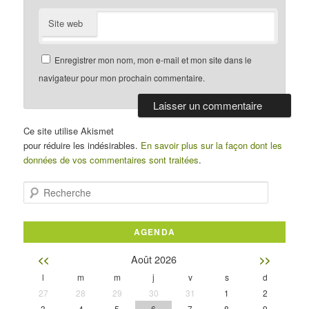
Site web
Enregistrer mon nom, mon e-mail et mon site dans le
navigateur pour mon prochain commentaire.
Ce site utilise Akismet
pour réduire les indésirables.
En savoir plus sur la façon dont les
données de vos commentaires sont traitées
.
Recherche
AGENDA
Août 2026
<<
>>
l
m
m
j
v
s
d
27
28
29
30
31
1
2
3
4
5
6
7
8
9