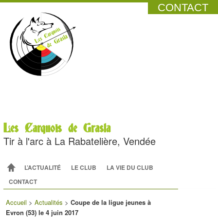
CONTACT
Les Carquois de Grasla
Tir à l'arc à La Rabatelière, Vendée
Menu principal
ALLER AU CONTENU PRINCIPAL
ALLER AU CONTENU SECONDAIRE
L’ACTUALITÉ
LE CLUB
LA VIE DU CLUB
CONTACT
Accueil
>
Actualités
>
Coupe de la ligue jeunes à
Evron (53) le 4 juin 2017