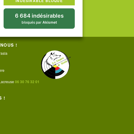
INDÉSIRABLE BLOQUÉ
6 684 indésirables
bloqués par
Akismet
NOUS !
rasla
ère
 Lacreuse
06 30 76 32 01
 !