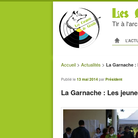
Les C
Tir à l'a
Menu princip
ALLER AU
ALLER A
L’ACT
Accueil
>
Actualités
>
La Garnache : L
Publié le
13 mai 2014
par
Président
La Garnache : Les jeunes