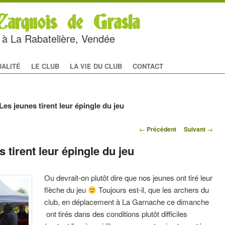
arquois de Grasla
rc à La Rabatelière, Vendée
al
 CONTENU PRINCIPAL
U CONTENU SECONDAIRE
UALITÉ
LE CLUB
LA VIE DU CLUB
CONTACT
es jeunes tirent leur épingle du jeu
Navigation des
←
Précédent
Suivant
→
articles
 tirent leur épingle du jeu
Ou devrait-on plutôt dire que nos jeunes ont tiré leur
flèche du jeu
Toujours est-il, que les archers du
club, en déplacement à La Garnache ce dimanche
ont tirés dans des conditions plutôt difficiles