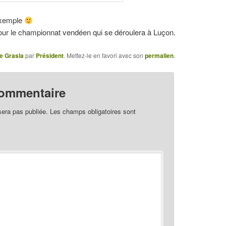
 exemple
ur le championnat vendéen qui se déroulera à Luçon.
e Grasla
par
Président
. Mettez-le en favori avec son
permalien
.
commentaire
sera pas publiée.
Les champs obligatoires sont