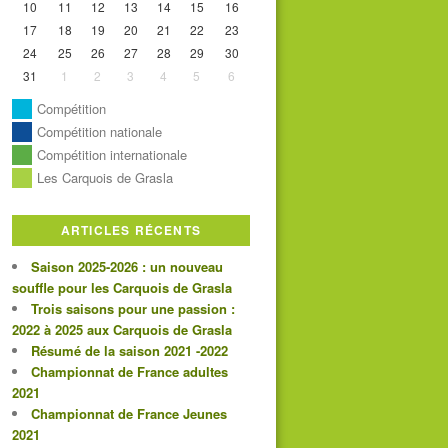
10
11
12
13
14
15
16
17
18
19
20
21
22
23
24
25
26
27
28
29
30
31
1
2
3
4
5
6
Compétition
Compétition nationale
Compétition internationale
Les Carquois de Grasla
ARTICLES RÉCENTS
Saison 2025-2026 : un nouveau
souffle pour les Carquois de Grasla
Trois saisons pour une passion :
2022 à 2025 aux Carquois de Grasla
Résumé de la saison 2021 -2022
Championnat de France adultes
2021
Championnat de France Jeunes
2021