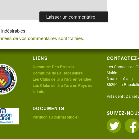
 indésirables.
données de vos commentaires sont traitées
.
LIENS
CONTACTEZ-
Commune Des Brouzils
Les Carquois de G
Mairie
Commune de La Rabatelière
3 rue de l'étang
Les Clubs de tir à l'arc en Vendée
85250 La Rabateli
Les Clubs de tir à l'arc en Pays de
la Loire
Président : Daniel
DOCUMENTS
SUIVEZ-NOUS
Parution au journal officiel