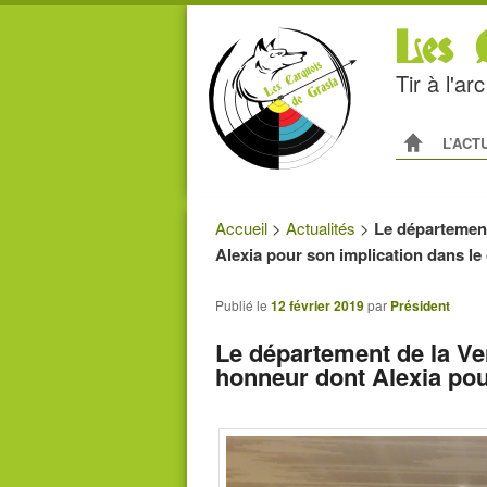
Les C
Tir à l'a
Menu princip
ALLER AU
ALLER A
L’ACT
Accueil
>
Actualités
>
Le département
Alexia pour son implication dans le 
Publié le
12 février 2019
par
Président
Le département de la Ve
honneur dont Alexia pour