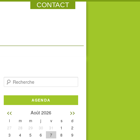
CONTACT
Recherche
AGENDA
Août 2026
<<
>>
l
m
m
j
v
s
d
27
28
29
30
31
1
2
3
4
5
6
7
8
9