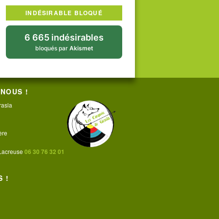
INDÉSIRABLE BLOQUÉ
6 665 indésirables
bloqués par
Akismet
NOUS !
rasla
ère
 Lacreuse
06 30 76 32 01
 !