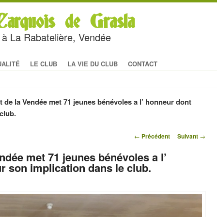
arquois de Grasla
rc à La Rabatelière, Vendée
al
 CONTENU PRINCIPAL
U CONTENU SECONDAIRE
UALITÉ
LE CLUB
LA VIE DU CLUB
CONTACT
 de la Vendée met 71 jeunes bénévoles a l’ honneur dont
club.
Navigation des
←
Précédent
Suivant
→
articles
ndée met 71 jeunes bénévoles a l’
 son implication dans le club.