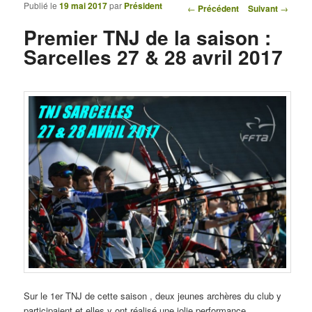
Publié le
19 mai 2017
par
Président
Navigation des articles
←
Précédent
Suivant
→
Premier TNJ de la saison :
Sarcelles 27 & 28 avril 2017
Sur le 1er TNJ de cette saison , deux jeunes archères du club y
participaient et elles y ont réalisé une jolie performance.