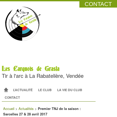
CONTACT
Les Carquois de Grasla
Tir à l'arc à La Rabatelière, Vendée
Menu principal
ALLER AU CONTENU PRINCIPAL
ALLER AU CONTENU SECONDAIRE
L’ACTUALITÉ
LE CLUB
LA VIE DU CLUB
CONTACT
Accueil
>
Actualités
>
Premier TNJ de la saison :
Sarcelles 27 & 28 avril 2017