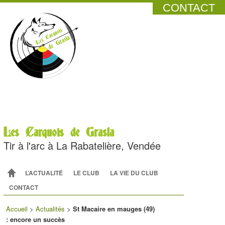
CONTACT
Les Carquois de Grasla
Tir à l'arc à La Rabatelière, Vendée
Menu principal
ALLER AU CONTENU PRINCIPAL
ALLER AU CONTENU SECONDAIRE
L’ACTUALITÉ
LE CLUB
LA VIE DU CLUB
CONTACT
Accueil
>
Actualités
>
St Macaire en mauges (49)
: encore un succès