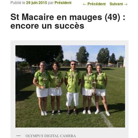
Publié le
29 juin 2015
par
Président
Navigation des articles
←
Précédent
Suivant
→
St Macaire en mauges (49) :
encore un succès
OLYMPUS DIGITAL CAMERA