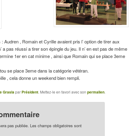
s : Audren , Romain et Cyrille avaient pris l’ option de tirer aux
’ a pas réussi a tirer son épingle du jeu. Il n’ en est pas de même
termine 1er en cat minime , ainsi que Romain qui se place 3eme
Vertou se place 3eme dans la catégorie vétéran.
eille , cela donne un weekend bien rempli.
e Grasla
par
Président
. Mettez-le en favori avec son
permalien
.
commentaire
sera pas publiée.
Les champs obligatoires sont