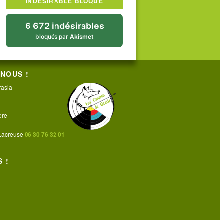
INDÉSIRABLE BLOQUÉ
6 672 indésirables
bloqués par
Akismet
NOUS !
rasla
ère
 Lacreuse
06 30 76 32 01
 !