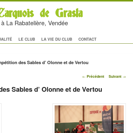
arquois de Grasla
rc à La Rabatelière, Vendée
al
 CONTENU PRINCIPAL
U CONTENU SECONDAIRE
UALITÉ
LE CLUB
LA VIE DU CLUB
CONTACT
pétition des Sables d’ Olonne et de Vertou
Navigation des
←
Précédent
Suivant
→
articles
des Sables d’ Olonne et de Vertou