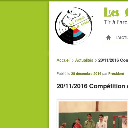
Les C
Tir à l'a
Menu princip
ALLER AU
ALLER A
L’ACT
Accueil
>
Actualités
>
20/11/2016 Com
Publié le
28 décembre 2016
par
Président
20/11/2016 Compétition 