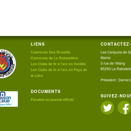
LIENS
CONTACTEZ-
Commune Des Brouzils
Les Carquois de G
Mairie
Commune de La Rabatelière
3 rue de l'étang
Les Clubs de tir à l'arc en Vendée
85250 La Rabateli
Les Clubs de tir à l'arc en Pays de
la Loire
Président : Daniel
DOCUMENTS
SUIVEZ-NOUS
Parution au journal officiel