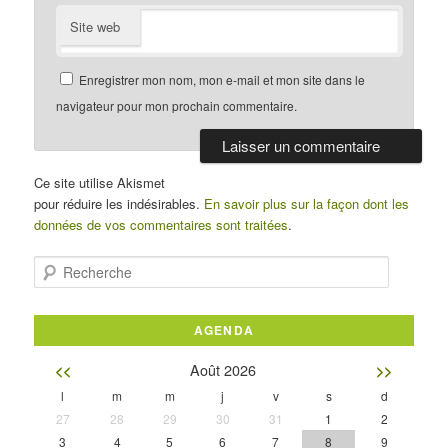
Site web
Enregistrer mon nom, mon e-mail et mon site dans le
navigateur pour mon prochain commentaire.
Ce site utilise Akismet
pour réduire les indésirables.
En savoir plus sur la façon dont les
données de vos commentaires sont traitées
.
Recherche
AGENDA
Août 2026
<<
>>
l
m
m
j
v
s
d
27
28
29
30
31
1
2
3
4
5
6
7
8
9