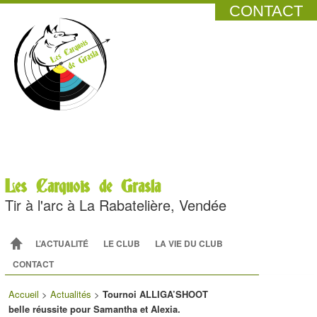
CONTACT
Les Carquois de Grasla
Tir à l'arc à La Rabatelière, Vendée
Menu principal
ALLER AU CONTENU PRINCIPAL
ALLER AU CONTENU SECONDAIRE
L’ACTUALITÉ
LE CLUB
LA VIE DU CLUB
CONTACT
Accueil
>
Actualités
>
Tournoi ALLIGA’SHOOT
belle réussite pour Samantha et Alexia.